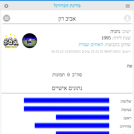
1
מדינת הכדורגל
אביב רון
ישוב
:
נתניה
שנת לידה
:
1995
שחקן בקבוצת
:
האחים ועמית
:
:
רישום
08/07/2013 22:22:31
עדכון
12/03/2025 16:53:22
אח
סה"כ
0
תמונות
נתונים אישיים
:
שליטה
:
בעיטה
:
ראש
:
מהירות