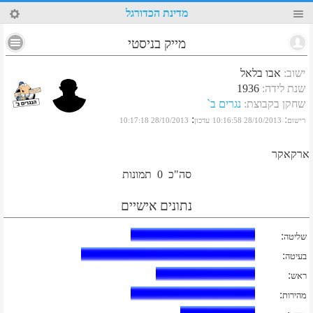
28
מדינת הכדורגל
מייק בניסטי
ישוב
:
אבו בלאל
שנת לידה
:
1936
שחקן בקבוצת
:
נגרים ב`
:
:
רישום
28/10/2013 10:16:58
עדכון
28/10/2013 10:17:18
ארקאקר
סה"כ
0
תמונות
נתונים אישיים
:
שליטה
:
בעיטה
:
ראש
:
מהירות