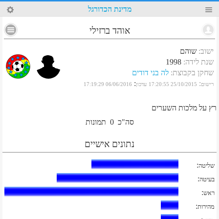
78
מדינת הכדורגל
אוהד ברזילי
ישוב
:
שוהם
שנת לידה
:
1998
שחקן בקבוצת
:
לה בני דודים
:
:
רישום
25/10/2015 17:20:55
עדכון
06/06/2016 17:19:29
רץ על מלכות השערים
סה"כ
0
תמונות
נתונים אישיים
:
שליטה
:
בעיטה
:
ראש
:
מהירות