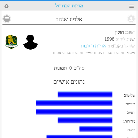
38
מדינת הכדורגל
אלמוג שנהב
ישוב
:
חולון
שנת לידה
:
1996
שחקן בקבוצת
:
אריות רחובות
:
:
רישום
24/11/2020 16:35:19
עדכון
24/11/2020 16:38:50
סה"כ
0
תמונות
נתונים אישיים
:
שליטה
:
בעיטה
:
ראש
:
מהירות
:
כושר