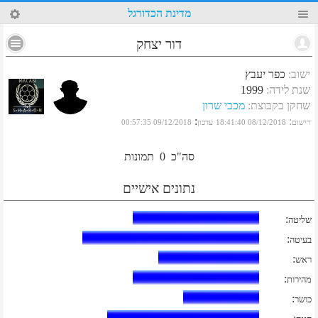
89
מדינת הכדורגל
דור יצחק
ישוב
:
כפר יעבץ
שנת לידה
:
1999
שחקן בקבוצת
:
מכבי שרון
:
:
רישום
08/12/2018 18:41:40
עדכון
09/12/2018 00:57:35
סה"כ
0
תמונות
נתונים אישיים
:
שליטה
:
בעיטה
:
ראש
:
מהירות
:
כושר