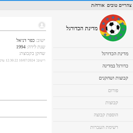
צהריים טובים
אורח/ת
מדינת הכדורגל
ישוב
:
כפר דניאל
שנת לידה
:
1994
שחקן בקבוצת
:
cl
מדינת הכדורגל
to
:
רישום
10/07/2024 12:30:22
עדכו
ex
cl
כדורגל במדינה
co
to
ex
cl
קבוצות ושחקנים
co
to
ex
פורום
co
קבוצות
הוספת קבוצה
רשימת העברות