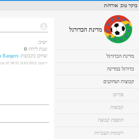
בוקר טוב
אורח/ת
מדינת הכדורגל
ישוב
:
שנת לידה
:
0
שחקן בקבוצת
:
a Rangers
cl
מדינת הכדורגל
to
:
רישום
31/01/2023 07:58:52
עדכו
ex
cl
כדורגל במדינה
co
to
ex
cl
קבוצות ושחקנים
co
to
ex
פורום
co
קבוצות
הוספת קבוצה
רשימת העברות