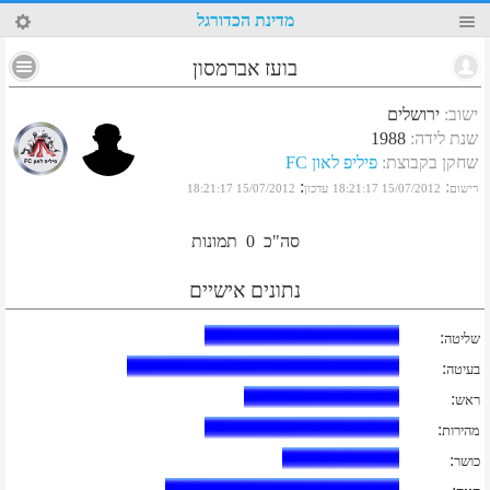
63
מדינת הכדורגל
בועז אברמסון
ישוב
:
ירושלים
שנת לידה
:
1988
שחקן בקבוצת
:
פיליפ לאון FC
:
:
רישום
15/07/2012 18:21:17
עדכון
15/07/2012 18:21:17
סה"כ
0
תמונות
נתונים אישיים
:
שליטה
:
בעיטה
:
ראש
:
מהירות
:
כושר