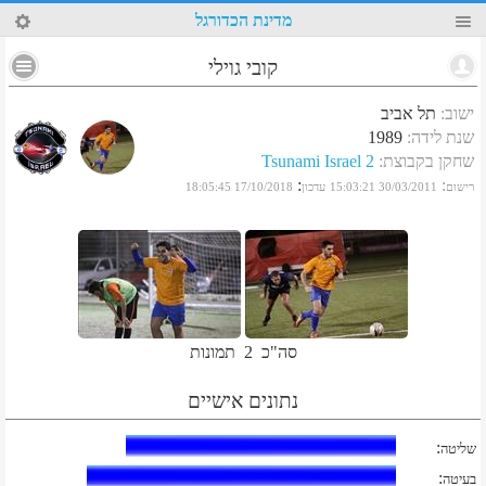
8
מדינת הכדורגל
קובי גוילי
ישוב
:
תל אביב
שנת לידה
:
1989
שחקן בקבוצת
:
Tsunami Israel 2
:
:
רישום
30/03/2011 15:03:21
עדכון
17/10/2018 18:05:45
סה"כ
2
תמונות
נתונים אישיים
:
שליטה
:
בעיטה