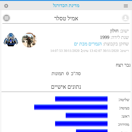
94
מדינת הכדורגל
אמיל טסלר
ישוב
:
חולון
שנת לידה
:
1999
שחקן בקבוצת
:
הנמרים מבת ים
:
:
רישום
30/11/2020 13:42:07
עדכון
30/11/2020 14:07:53
גבר רצח
סה"כ
0
תמונות
נתונים אישיים
:
שליטה
:
בעיטה
:
ראש
:
מהירות