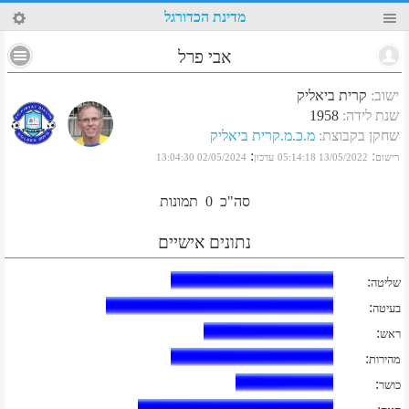
62
מדינת הכדורגל
אבי פרל
ישוב
:
קרית ביאליק
שנת לידה
:
1958
שחקן בקבוצת
:
מ.כ.מ.קרית ביאליק
:
:
רישום
13/05/2022 05:14:18
עדכון
02/05/2024 13:04:30
סה"כ
0
תמונות
נתונים אישיים
:
שליטה
:
בעיטה
:
ראש
:
מהירות
:
כושר