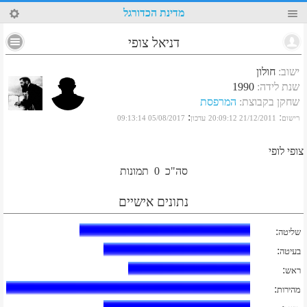
23
מדינת הכדורגל
דניאל צופי
ישוב
:
חולון
שנת לידה
:
1990
שחקן בקבוצת
:
המרפסת
:
:
רישום
21/12/2011 20:09:12
עדכון
05/08/2017 09:13:14
צופי לופי
סה"כ
0
תמונות
נתונים אישיים
:
שליטה
:
בעיטה
:
ראש
:
מהירות