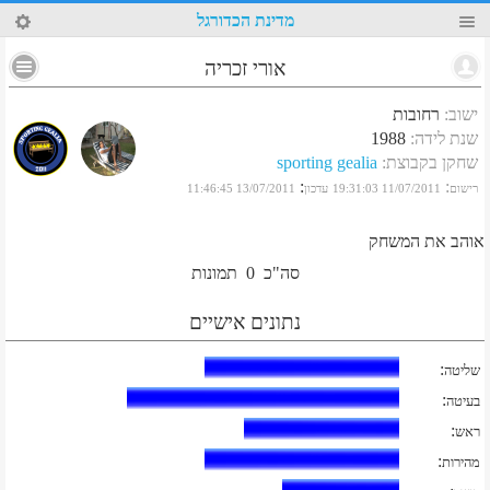
97
מדינת הכדורגל
אורי זכריה
ישוב
:
רחובות
שנת לידה
:
1988
שחקן בקבוצת
:
sporting gealia
:
:
רישום
11/07/2011 19:31:03
עדכון
13/07/2011 11:46:45
אוהב את המשחק
סה"כ
0
תמונות
נתונים אישיים
:
שליטה
:
בעיטה
:
ראש
:
מהירות