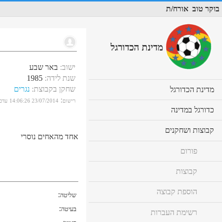
בוקר טוב
אורח/ת
מדינת הכדורגל
ישוב
:
באר שבע
שנת לידה
:
1985
שחקן בקבוצת
:
נגרים
cl
מדינת הכדורגל
to
:
רישום
23/07/2014 14:06:26
עדכו
ex
cl
כדורגל במדינה
co
to
ex
cl
קבוצות ושחקנים
co
אחד מהאחים נוסרי
to
ex
פורום
co
קבוצות
הוספת קבוצה
:
שליטה
:
בעיטה
רשימת העברות