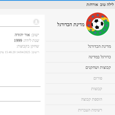
לילה טוב
אורח/ת
מדינת הכדורגל
ישוב
:
אור יהודה
שנת לידה
:
1999
שחקן בקבוצת
:
cl
מדינת הכדורגל
to
:
רישום
14/04/2025 15:46:20
עדכו
ex
cl
כדורגל במדינה
co
to
ex
cl
קבוצות ושחקנים
co
to
ex
פורום
co
קבוצות
הוספת קבוצה
רשימת העברות