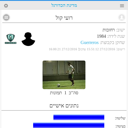
19
מדינת הכדורגל
רועי קול
ישוב
:
רחובות
שנת לידה
:
1984
שחקן בקבוצת
:
Guerreros
:
:
רישום
27/12/2016 15:51:12
עדכון
27/12/2016 16:00:21
סה"כ
1
תמונות
נתונים אישיים
:
שליטה
:
בעיטה