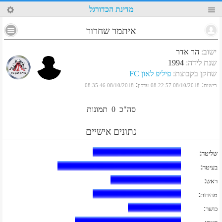
34
מדינת הכדורגל
איתמר שחרור
ישוב
:
הר אדר
שנת לידה
:
1994
שחקן בקבוצת
:
פיליפ לאון FC
:
:
רישום
08/10/2018 08:22:57
עדכון
08/10/2018 08:35:46
סה"כ
0
תמונות
נתונים אישיים
:
שליטה
:
בעיטה
:
ראש
:
מהירות
:
כושר