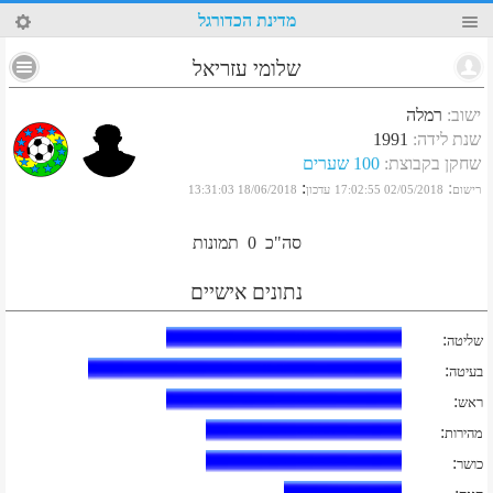
25
מדינת הכדורגל
שלומי עזריאל
ישוב
:
רמלה
שנת לידה
:
1991
שחקן בקבוצת
:
100 שערים
:
:
רישום
02/05/2018 17:02:55
עדכון
18/06/2018 13:31:03
סה"כ
0
תמונות
נתונים אישיים
:
שליטה
:
בעיטה
:
ראש
:
מהירות
:
כושר