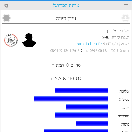
91
מדינת הכדורגל
עידן דיווה
ישוב
:
רמת גן
שנת לידה
:
1996
שחקן בקבוצת
:
ramat chen fc
:
:
רישום
13/11/2018 06:08:00
עדכון
13/11/2018 08:04:22
סה"כ
0
תמונות
נתונים אישיים
:
שליטה
:
בעיטה
:
ראש
:
מהירות
:
כושר