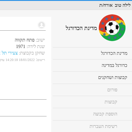
לילה טוב
אורח/ת
מדינת הכדורגל
ישוב
:
פתח תקווה
שנת לידה
:
1971
שחקן בקבוצת
:
צעירי תל 
cl
מדינת הכדורגל
to
:
רישום
18/01/2022 14:20:18
עדכו
ex
cl
כדורגל במדינה
co
to
ex
cl
קבוצות ושחקנים
co
to
ex
פורום
co
קבוצות
הוספת קבוצה
רשימת העברות