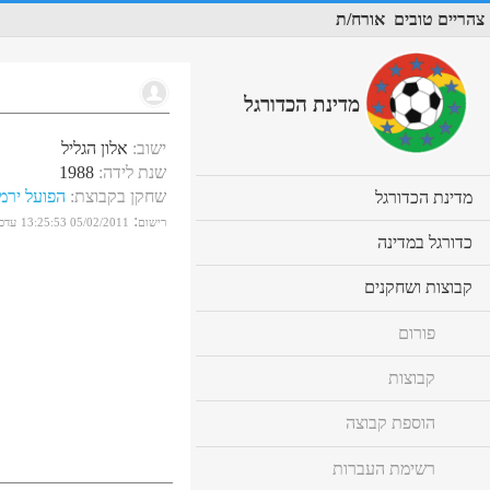
צהריים טובים
אורח/ת
מדינת הכדורגל
ישוב
:
אלון הגליל
שנת לידה
:
1988
שחקן בקבוצת
:
הפועל ירמ
cl
מדינת הכדורגל
to
:
רישום
05/02/2011 13:25:53
עדכו
ex
cl
כדורגל במדינה
co
to
ex
cl
קבוצות ושחקנים
co
to
ex
פורום
co
קבוצות
הוספת קבוצה
רשימת העברות