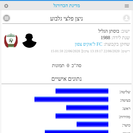
92
מדינת הכדורגל
ניצן פלצי גלבוע
ישוב
:
בוסתן הגליל
שנת לידה
:
1988
שחקן בקבוצת
:
FC ל'אקיפ צפון
:
:
רישום
22/06/2020 13:19:17
עדכון
22/06/2020 15:01:59
סה"כ
0
תמונות
נתונים אישיים
:
שליטה
:
בעיטה
:
ראש
:
מהירות
:
כושר