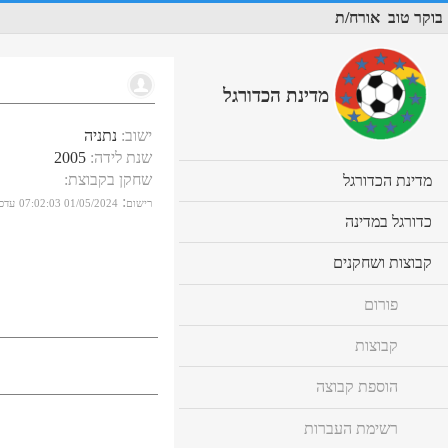
בוקר טוב
אורח/ת
מדינת הכדורגל
ישוב
:
נתניה
שנת לידה
:
2005
שחקן בקבוצת
:
cl
מדינת הכדורגל
to
:
רישום
01/05/2024 07:02:03
עדכו
ex
cl
כדורגל במדינה
co
to
ex
cl
קבוצות ושחקנים
co
to
ex
פורום
co
קבוצות
הוספת קבוצה
רשימת העברות