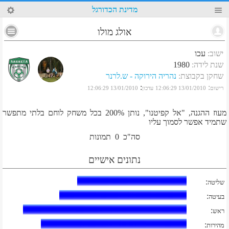
32
מדינת הכדורגל
אולג מולו
ישוב
:
עכו
שנת לידה
:
1980
שחקן בקבוצת
:
נהריה הירוקה - ש.לרנר
:
:
רישום
13/01/2010 12:06:29
עדכון
13/01/2010 12:06:29
מעוז ההגנה, "אל קפיטנו", נותן 200% בכל משחק לוחם בלתי מתפשר
שתמיד אפשר לסמוך עליו
סה"כ
0
תמונות
נתונים אישיים
:
שליטה
:
בעיטה
:
ראש
:
מהירות