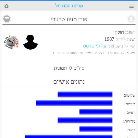
81
מדינת הכדורגל
אורן מעוז שרעבי
ישוב
:
חולון
שנת לידה
:
1987
שחקן בקבוצת
:
עירוני טקסס
:
:
רישום
12/10/2015 08:15:13
עדכון
06/08/2020 15:11:28
סה"כ
0
תמונות
נתונים אישיים
:
שליטה
:
בעיטה
:
ראש
:
מהירות
:
כושר