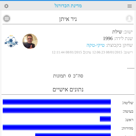
52
מדינת הכדורגל
ניר איתן
ישוב
:
שילת
שנת לידה
:
1996
שחקן בקבוצת
:
טיקי-טקה
:
:
רישום
08/01/2015 12:06:23
עדכון
08/01/2015 12:11:44
......
סה"כ
0
תמונות
נתונים אישיים
:
שליטה
:
בעיטה
:
ראש
:
מהירות