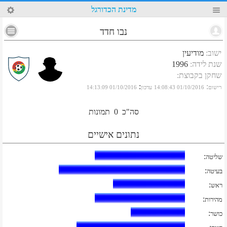
87
מדינת הכדורגל
נבו חדד
ישוב
:
מודיעין
שנת לידה
:
1996
שחקן בקבוצת
:
:
:
רישום
01/10/2016 14:08:43
עדכון
01/10/2016 14:13:09
סה"כ
0
תמונות
נתונים אישיים
:
שליטה
:
בעיטה
:
ראש
:
מהירות
:
כושר