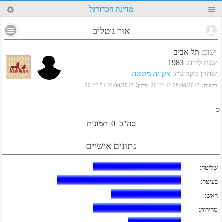
21
מדינת הכדורגל
אור גוטליב
ישוב
:
תל אביב
שנת לידה
:
1983
שחקן בקבוצת
:
אקונה מטטה
:
:
רישום
28/09/2013 20:22:42
עדכון
28/09/2013 20:22:51
ס
סה"כ
0
תמונות
נתונים אישיים
:
שליטה
:
בעיטה
:
ראש
:
מהירות