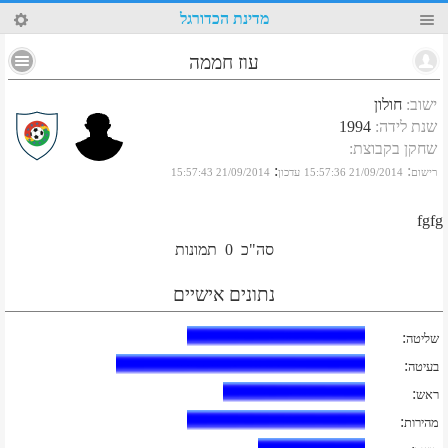
86
מדינת הכדורגל
עוז חממה
ישוב
:
חולון
שנת לידה
:
1994
שחקן בקבוצת
:
:
:
רישום
21/09/2014 15:57:36
עדכון
21/09/2014 15:57:43
fgfg
סה"כ
0
תמונות
נתונים אישיים
:
שליטה
:
בעיטה
:
ראש
:
מהירות