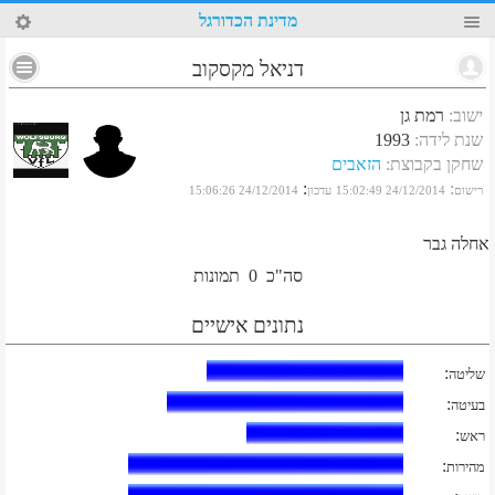
34
מדינת הכדורגל
דניאל מקסקוב
ישוב
:
רמת גן
שנת לידה
:
1993
שחקן בקבוצת
:
הזאבים
:
:
רישום
24/12/2014 15:02:49
עדכון
24/12/2014 15:06:26
אחלה גבר
סה"כ
0
תמונות
נתונים אישיים
:
שליטה
:
בעיטה
:
ראש
:
מהירות