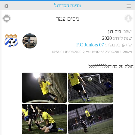
37
מדינת הכדורגל
ניסים עמר
ישוב
:
בית דגן
שנת לידה
:
2020
שחקן בקבוצת
:
F.C Juniors 07
:
:
רישום
23/09/2012 16:02:35
עדכון
03/06/2020 15:58:01
חולה על כדורגללללללללל