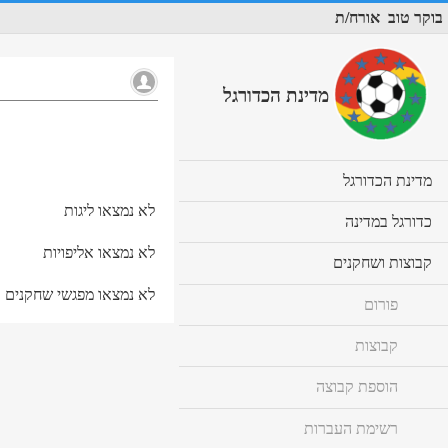
בוקר טוב
אורח/ת
מדינת הכדורגל
cl
מדינת הכדורגל
to
לא נמצאו ליגות
ex
cl
כדורגל במדינה
co
to
לא נמצאו אליפויות
ex
cl
קבוצות ושחקנים
co
to
לא נמצאו מפגשי שחקנים
ex
פורום
co
קבוצות
הוספת קבוצה
רשימת העברות