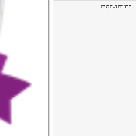
cl
קבוצות ושחקנים
to
ex
co