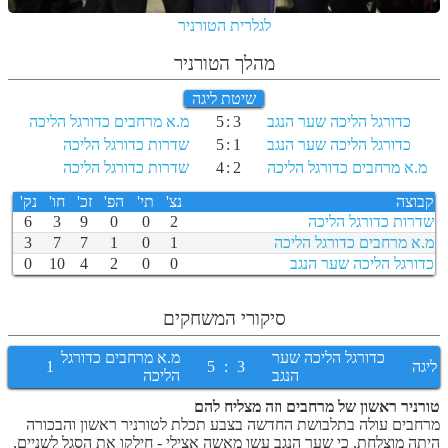
לגלרית הטורניר
מהלך הטורניר
שיטת ליגה
כדורגל הליכה שער הנגב
3
:
5
מ.א מרחבים כדורגל הליכה
כדורגל הליכה שער הנגב
1
:
5
שדרות כדורגל הליכה
מ.א מרחבים כדורגל הליכה
2
:
4
שדרות כדורגל הליכה
קבוצה
נצ'
תי'
הפ'
זכ'
חו'
נק'
שדרות כדורגל הליכה
2
0
0
9
3
6
מ.א מרחבים כדורגל הליכה
1
0
1
7
7
3
כדורגל הליכה שער הנגב
0
0
2
4
10
0
סיקורי המשחקים
כדורגל הליכה שער
מ.א מרחבים כדורגל
ליגה
3
:
5
1
הנגב
הליכה
טורניר ראשון של מרחבים וזה מצליח להם
מרחבים עולה בתלבושת החדשה בצבע תכלת לטורניר ראשון והבכורה
היתה מוצלחת, כי שער הנגב עשו מאשה אצילי - חילקו את הסגל לשניים,