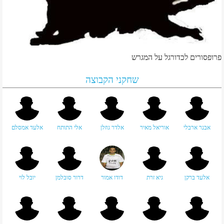
פרופסורים לכדורגל על המגרש
שחקני הקבוצה
אבנר ארבלי
אוריאל מאיר
אלדר גוזלן
אלי התותח
אלעד אמסלם
אלעד ברקן
גיא זרת
דודו אמור
דרור סובלמן
יובל לוי