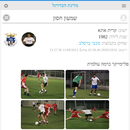
53
מדינת הכדורגל
שמעון חסון
ישוב
:
קרית אתא
שנת לידה
:
1982
שחקן בקבוצת
:
מכבי ברסלב
:
:
רישום
28/05/2010 02:36:40
עדכון
11/09/2013 13:27:36
פליימייקר ברמה עולמית