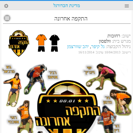
43
מדינת הכדורגל
התקפה אחרונה
ישוב
:
רחובות
מגרש בית
:
וולפסון
ניהול הקבוצה
:
גל קיפר
,
יהב שוורצמן
:
:
רישום
10/04/2013
עדכון
16/11/2014