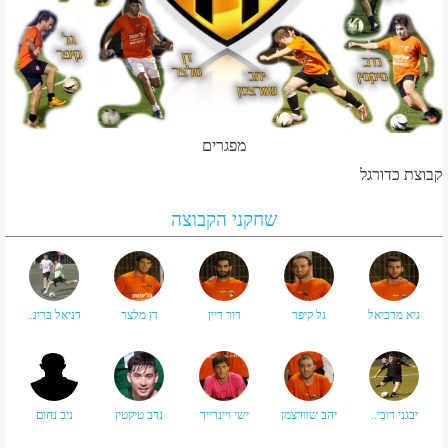
מפגרים
קבוצת כדורגל
שחקני הקבוצה
גיא מרכיאל
גל קיפר
דור דיין
דן מלצר
דניאל ברונ..
יבגני רובי..
יהב שוורצמן
ישי ויינרייך
נדב טיקטין
ניב נחום