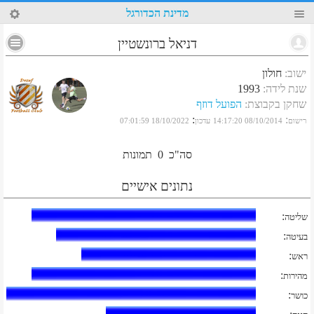
14
מדינת הכדורגל
דניאל ברונשטיין
ישוב
:
חולון
שנת לידה
:
1993
שחקן בקבוצת
:
הפועל דוזף
:
:
רישום
08/10/2014 14:17:20
עדכון
18/10/2022 07:01:59
סה"כ
0
תמונות
נתונים אישיים
:
שליטה
:
בעיטה
:
ראש
:
מהירות
:
כושר