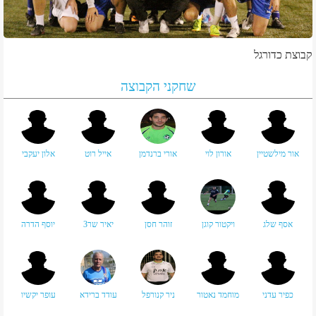
קבוצת כדורגל
שחקני הקבוצה
אור מילשטיין
אורון לוי
אורי ברנדמן
אייל רוט
אלון יעקבי
אסף שלג
ויקטור קוגן
זוהר חסן
יאיר שר3
יוסף הדרה
כפיר עדני
מוחמד נאטור
ניר קנורפל
עודד ברידא
עופר יקשיו