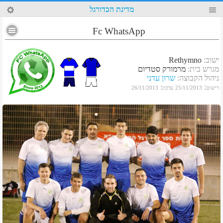
35
מדינת הכדורגל
Fc WhatsApp
ישוב
:
Rethymno
מגרש בית
:
מרמורק סטדיום
ניהול הקבוצה
:
שרון עדני
:
:
רישום
25/11/2013
עדכון
26/11/2013