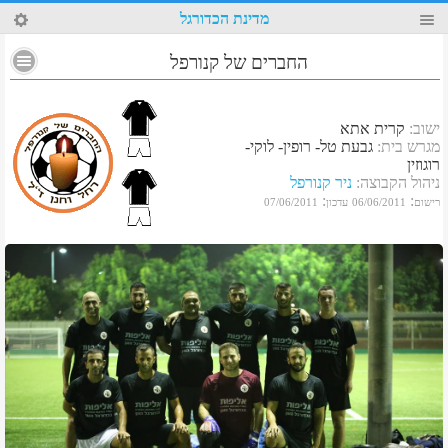
11
מדינת הכדורגל
החברים של קנורפל
ישוב
:
קרית אתא
מגרש בית
:
גבעת טל- רופין- לוקי-
רוגוזין
ניהול הקבוצה
:
ניר קנורפל
:
:
רישום
06/06/2011
עדכון
07/06/2011