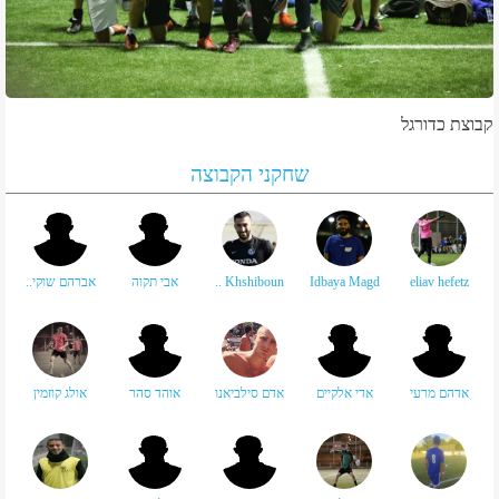
קבוצת כדורגל
שחקני הקבוצה
eliav hefetz
Idbaya Magd
Khshiboun ..
אבי תקוה
אברהם שוקי..
אדהם מרעי
אדי אלקיים
אדם סילביאנו
אוהד סהר
אולג קוזמין