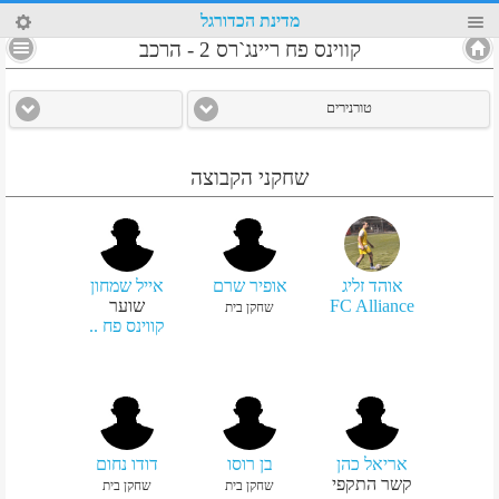
42
מדינת הכדורגל
4
קווינס פח ריינג`רס 2
-
הרכב
טורנירים
שחקני הקבוצה
אוהד זליג
אופיר שרם
אייל שמחון
FC Alliance
שוער
שחקן בית
קווינס פח ..
אריאל כהן
בן רוסו
דודו נחום
קשר התקפי
שחקן בית
שחקן בית