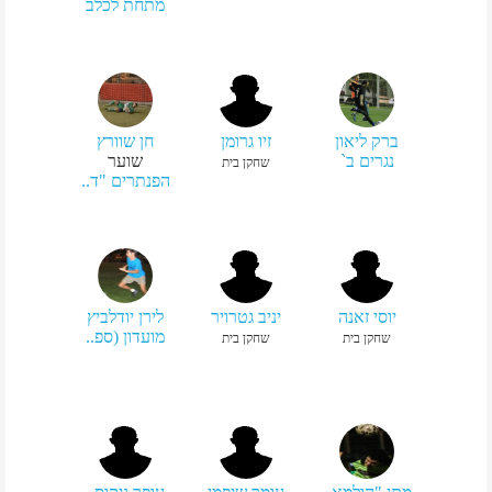
מתחת לכלב
ברק ליאון
זיו גרומן
חן שוורץ
נגרים ב`
שוער
שחקן בית
הפנתרים "ד..
יוסי זאנה
יניב גטרויר
לירן יודלביץ
מועדון (ספ..
שחקן בית
שחקן בית