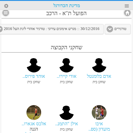
90
מדינת הכדורגל
4
הפועל ת"א
-
הרכב
טורנירים
30/12/2016 :: מגרש אימונים עירוני : טורניר אוהדי ליגת העל 2016
שחקני הקבוצה
אדם בלומנטל
אודי קיירו..
אוהד פירוס..
שחקן בית
שחקן בית
שחקן בית
איבו
אילן "התמנ..
אלכס אגארו..
מועדון (ספ..
הגנה
שחקן בית