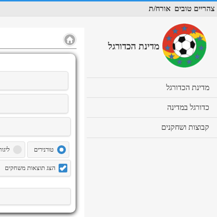
צהריים טובים
אורח/ת
מדינת הכדורגל
cl
מדינת הכדורגל
to
ex
cl
כדורגל במדינה
co
to
ex
cl
קבוצות ושחקנים
co
to
ex
טורנירים
ליגות
co
הצג תוצאות משחקים