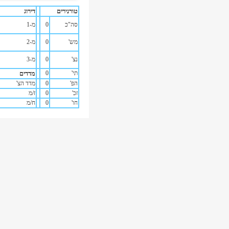
טורנירים
דירוג
סה"כ
0
מ-1
מש'
0
מ-2
נצ'
0
מ-3
תי'
0
מדדים
הפ'
0
מדד הצ'
זכ'
0
ז/מ
חו'
0
ח/מ