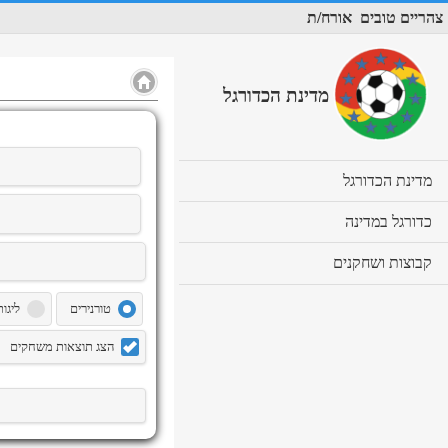
צהריים טובים
אורח/ת
מדינת הכדורגל
cl
מדינת הכדורגל
to
ex
cl
כדורגל במדינה
co
to
ex
cl
קבוצות ושחקנים
co
to
ex
טורנירים
ליגות
co
הצג תוצאות משחקים