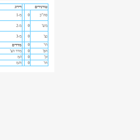
טורנירים
דירוג
סה"כ
0
מ-1
מש'
0
מ-2
נצ'
0
מ-3
תי'
0
מדדים
הפ'
0
מדד הצ'
זכ'
0
ז/מ
חו'
0
ח/מ