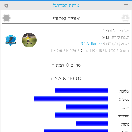
96
מדינת הכדורגל
אופיר ואטורי
ישוב
:
תל אביב
שנת לידה
:
1983
שחקן בקבוצת
:
FC Alliance
:
:
רישום
31/10/2013 11:24:18
עדכון
31/10/2013 11:49:06
סה"כ
0
תמונות
נתונים אישיים
:
שליטה
:
בעיטה
:
ראש
:
מהירות
:
כושר