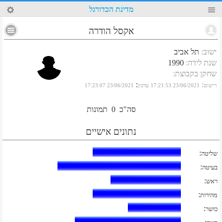
9
מדינת הכדורגל
אקסל הודרה
ישוב
:
תל אביב
שנת לידה
:
1990
שחקן בקבוצת
:
:
:
רישום
23/06/2021 17:21:53
עדכון
23/06/2021 17:23:07
סה"כ
0
תמונות
נתונים אישיים
:
שליטה
:
בעיטה
:
ראש
:
מהירות
:
כושר