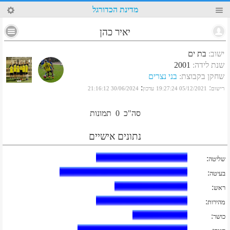
48
מדינת הכדורגל
יאיר כהן
ישוב
:
בת ים
שנת לידה
:
2001
שחקן בקבוצת
:
בני נצרים
:
:
רישום
05/12/2021 19:27:24
עדכון
30/06/2024 21:16:12
סה"כ
0
תמונות
נתונים אישיים
:
שליטה
:
בעיטה
:
ראש
:
מהירות
:
כושר