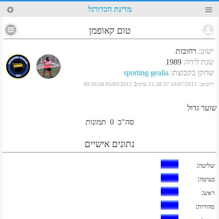
61
מדינת הכדורגל
טום קאופמן
ישוב
:
רחובות
שנת לידה
:
1989
שחקן בקבוצת
:
sporting gealia
:
:
רישום
10/07/2011 21:28:37
עדכון
05/03/2012 00:26:58
שוער גדול
סה"כ
0
תמונות
נתונים אישיים
:
שליטה
:
בעיטה
:
ראש
:
מהירות