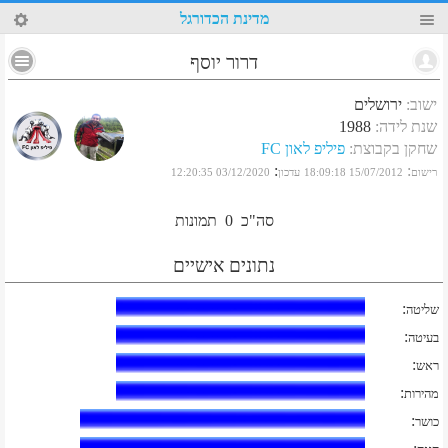
78
מדינת הכדורגל
דרור יוסף
ישוב
:
ירושלים
שנת לידה
:
1988
שחקן בקבוצת
:
פיליפ לאון FC
:
:
רישום
15/07/2012 18:09:18
עדכון
03/12/2020 12:20:35
סה"כ
0
תמונות
נתונים אישיים
:
שליטה
:
בעיטה
:
ראש
:
מהירות
:
כושר