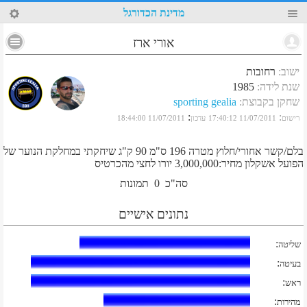
59
מדינת הכדורגל
אורי ארז
ישוב
:
רחובות
שנת לידה
:
1985
שחקן בקבוצת
:
sporting gealia
:
:
רישום
11/07/2011 17:40:12
עדכון
11/07/2011 18:44:00
בלם/קשר אחורי/חלוץ מטרה 196 ס"מ 90 ק"ג שיחקתי במחלקת הנוער של
הפועל אשקלון מחיר:3,000,000 יורו לחצי מהכרטיס
סה"כ
0
תמונות
נתונים אישיים
:
שליטה
:
בעיטה
:
ראש
:
מהירות